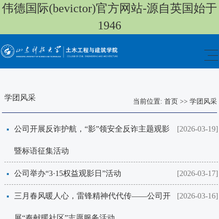
伟德国际(bevictor)官方网站-源自英国始于
1946
学团风采
当前位置:
首页
>>
学团风采
​公司开展反诈护航，“影”领安全反诈主题观影
[2026-03-19]
暨标语征集活动
​公司举办“3·15权益观影日”活动
[2026-03-17]
三月春风暖人心，雷锋精神代代传——​公司开
[2026-03-16]
展“奉献暖社区”志愿服务活动