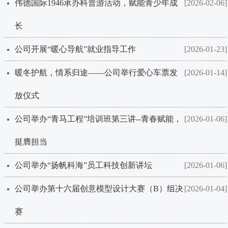
​伟德国际1946承办科普游活动，赋能青少年成
[2026-02-06]
长
​公司开展“暖心导航”就业指导工作
[2026-01-23]
暖冬护航，情系归途——​公司举行爱心车票发
[2026-01-14]
放仪式
​公司举办“青马工程”培训班第三讲--青春赋能，
[2026-01-06]
挺膺担当
​公司举办“扬帆科海”员工科技创新讲坛
[2026-01-06]
​公司举办第十六届创意模型设计大赛（B）组决
[2026-01-04]
赛