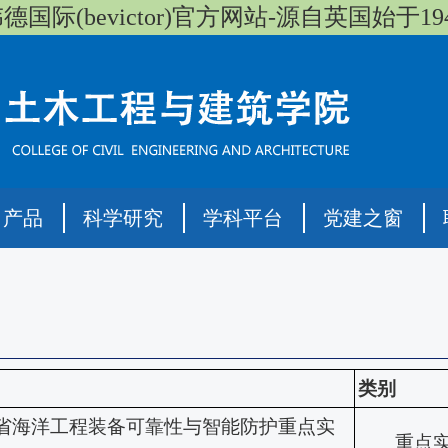
德国际(bevictor)官方网站-源自英国始于19
司产品
科学研究
学科平台
党建之窗
类别
省海洋工程装备可靠性与智能防护重点实
重点