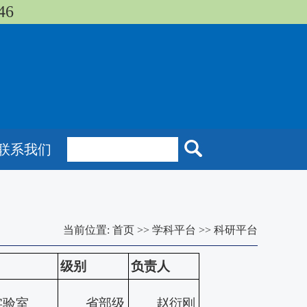
46
联系我们
当前位置:
首页
>>
学科平台
>>
科研平台
级别
负责人
实验室
省部级
赵衍刚