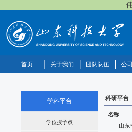
伟
首页
关于我们
团队队伍
公
科研平台
学科平台
名称
学位授予点
山东