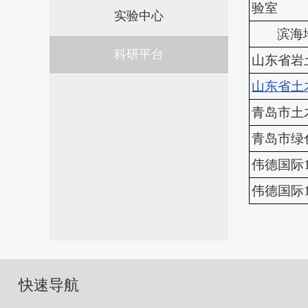
验室
实验中心
滨海
科研平台
山东省岩
山东省土
青岛市土
青岛市绿
伟德国际
伟德国际
快速导航