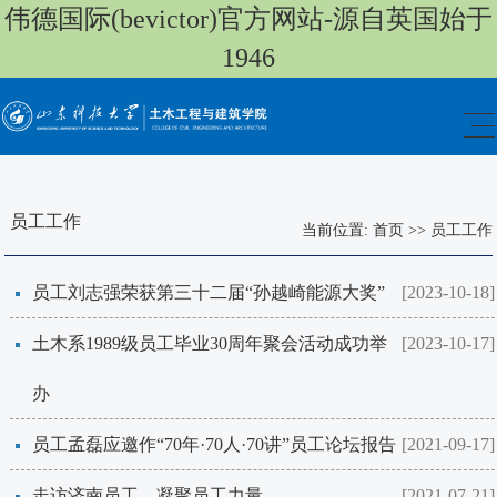
伟德国际(bevictor)官方网站-源自英国始于
1946
员工工作
当前位置:
首页
>>
员工工作
员工刘志强荣获第三十二届“孙越崎能源大奖”
[2023-10-18]
土木系1989级员工毕业30周年聚会活动成功举
[2023-10-17]
办
员工孟磊应邀作“70年·70人·70讲”员工论坛报告
[2021-09-17]
走访济南员工，凝聚员工力量
[2021-07-21]