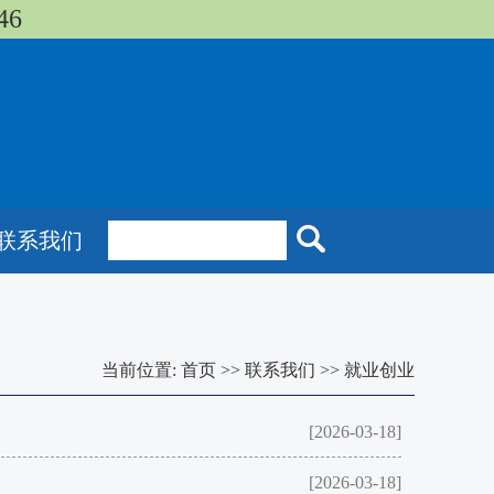
46
联系我们
当前位置:
首页
>>
联系我们
>>
就业创业
[2026-03-18]
[2026-03-18]