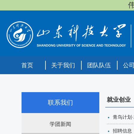
伟
首页
关于我们
团队队伍
公
就业创业
联系我们
青鸟计划
学团新闻
招聘信息