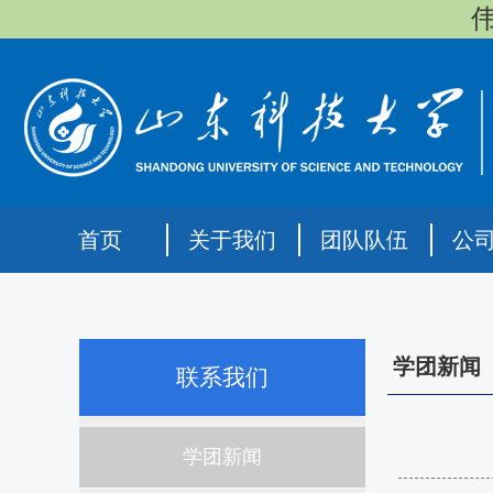
伟
首页
关于我们
团队队伍
公
学团新闻
联系我们
学团新闻