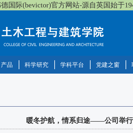
德国际(bevictor)官方网站-源自英国始于19
司产品
科学研究
学科平台
党建之窗
暖冬护航，情系归途——​公司举