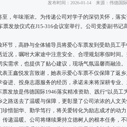
发布时间：2026-01-14 来源：伟德国际
将至，年味渐浓。为传递公司对学子的深切关怀，落实资
心车票发放仪式在J15-316会议室举行。公司党委副
放环节，高静与全体辅导员将爱心车票发到受助员工手
活近况，嘱咐大家途中注意安全、合理规划寒假时间。
切实需求，也提供了贴心建议，现场气氛温馨而融洽。
代表王鑫悦发言致谢，她表示爱心车票不仅保障了返乡
学奋进、投身志愿服务的经历，承诺未来将深耕专业、
车票发放是​伟德国际1946落实精准资助、践行“以员
乡之路送去了温暖与保障，更彰显了公司浓浓的人文关
们珍惜韶华、勤学笃行，将关爱转化为励志成才的动力
、传递温暖。公司将继续秉持立德树人的根本任务，不