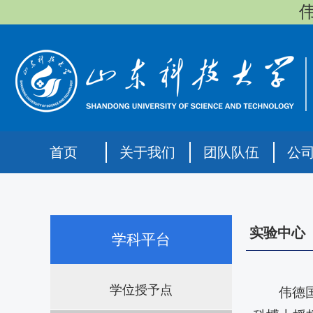
伟
首页
关于我们
团队队伍
公
实验中心
学科平台
学位授予点
​伟