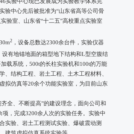
946实验中心现已发展成为实验教学体系完
实验中心先后被批准为“山东省高等公司骨
点实验室、山东省“十二五”高校重点实验室
2
0m
，设备总数达2300余台件，实验仪器
，设有地锚地面的箱型地下结构和L型空腹结
平加载系统，500t的长柱实验机和100t的万能
学、结构工程、岩土工程、土木工程材料、
虚拟仿真等20余个功能实验室，为目前山东
能齐全、不断提高”的建设理念，面向公司和
项，完成3200余人次的实验任务。实验中
合实验、岩土工程测试实验、爆破震动测
、建筑虚拟仿真系统实验等。