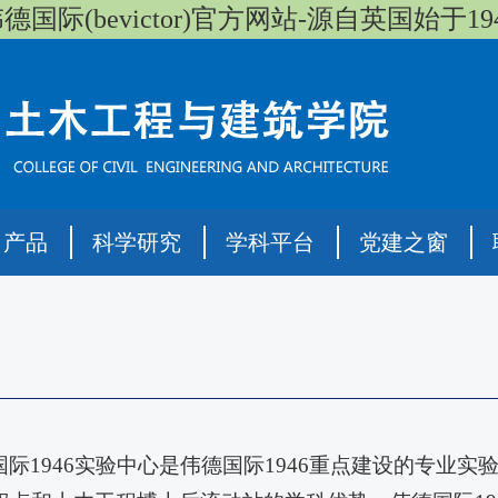
德国际(bevictor)官方网站-源自英国始于19
司产品
科学研究
学科平台
党建之窗
德国际1946实验中心是伟德国际1946重点建设的专业