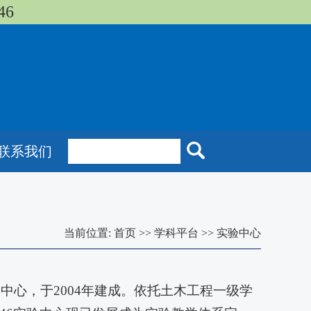
46
联系我们
当前位置:
首页
>>
学科平台
>>
实验中心
实验中心，于2004年建成。依托土木工程一级学