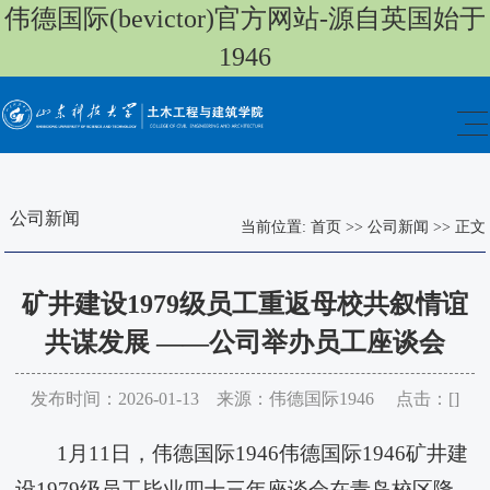
伟德国际(bevictor)官方网站-源自英国始于
1946
公司新闻
当前位置:
首页
>>
公司新闻
>>
正文
矿井建设1979级员工重返母校共叙情谊
共谋发展 ——​公司举办员工座谈会
发布时间：2026-01-13 来源：伟德国际1946 点击：[
]
1月11日，伟德国际1946​伟德国际1946矿井建
设1979级员工毕业四十三年座谈会在青岛校区隆