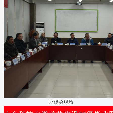
座谈会现场