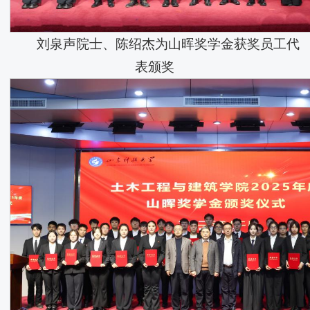
刘泉声院士、陈绍杰为山晖奖学金获奖员工代
表颁奖