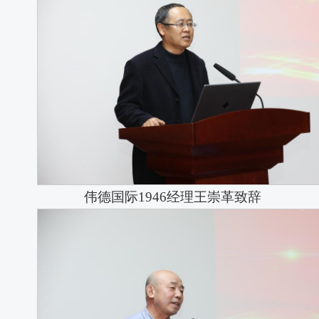
​伟德国际1946经理王崇革致辞