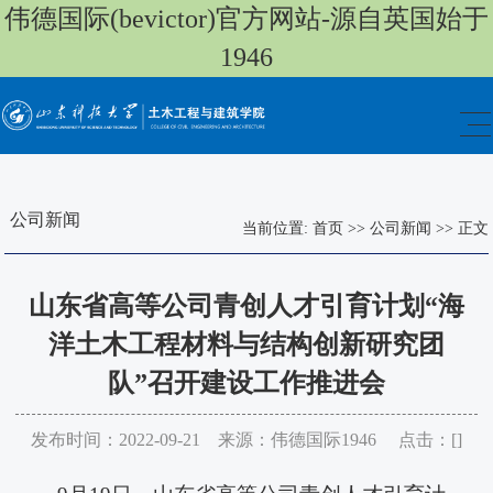
伟德国际(bevictor)官方网站-源自英国始于
1946
公司新闻
当前位置:
首页
>>
公司新闻
>>
正文
山东省高等公司青创人才引育计划“海
洋土木工程材料与结构创新研究团
队”召开建设工作推进会
发布时间：2022-09-21 来源：伟德国际1946 点击：[
]