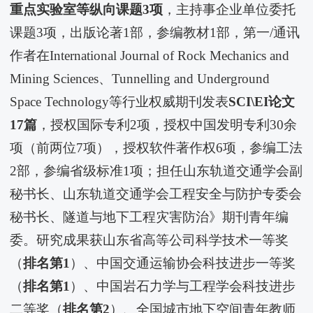
重点实验室等纵向课题
3
项
，主持事企业单位委托
课题3项，出版论著1部，参编教材1部，第一/通讯
作者在International Journal of Rock Mechanics and
Mining Sciences、Tunnelling and Underground
Space Technology等行业权威期刊发表
SCI\EI
论文
17
篇
，授权国际专利2项，授权中国发明专利30余
项（前两位7项），授权软件著作权6项，参编工法
2部，参编省级标准1项；担任山东轨道交通学会副
秘书长、山东轨道交通学会工程安全与防护专委会
秘书长、隧道与地下工程灾害防治》期刊青年编
委。研究成果获山东省高等公司科学技术一等奖
（
排名第
1
）、中国交通运输协会科技进步一等奖
（
排名第
1
）、中国岩石力学与工程学会科技进步
二等奖（
排名第
2
）、全国城市地下空间青年教师