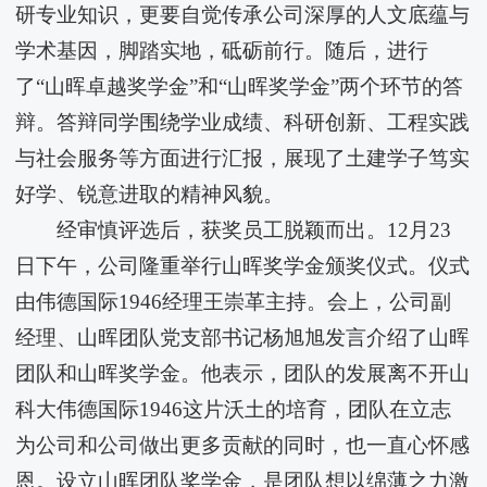
研专业知识，更要自觉传承公司深厚的人文底蕴与
学术基因，脚踏实地，砥砺前行。随后，进行
了“山晖卓越奖学金”和“山晖奖学金”两个环节的答
辩。答辩同学围绕学业成绩、科研创新、工程实践
与社会服务等方面进行汇报，展现了土建学子笃实
好学、锐意进取的精神风貌。
经审慎评选后，获奖员工脱颖而出。12月23
日下午，公司隆重举行山晖奖学金颁奖仪式。仪式
由​伟德国际1946经理王崇革主持。会上，公司副
经理、山晖团队党支部书记杨旭旭发言介绍了山晖
团队和山晖奖学金。他表示，团队的发展离不开山
科大​伟德国际1946这片沃土的培育，团队在立志
为公司和公司做出更多贡献的同时，也一直心怀感
恩。设立山晖团队奖学金，是团队想以绵薄之力激