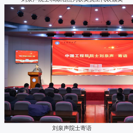
刘泉声院士寄语